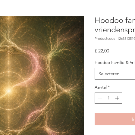
Hoodoo fam
vriendensp
Productcode: 126351351
Prijs
£ 22,00
Hoodoo Familie & V
Selecteren
Aantal
*
I