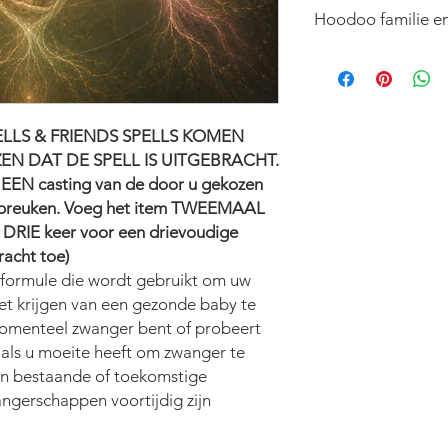
Hoodoo familie en
Je kunt alle spreuke
Hoodoo-familie- en 
weergegeven in Britse
bestellingen zijn w
LLS & FRIENDS SPELLS KOMEN
van het hoofdmenu v
EN DAT DE SPELL IS UITGEBRACHT.
veelgestelde vragen.
r EEN casting van de door u gekozen
daar beantwoord.
nspreuken. Voeg het item TWEEMAAL
 DRIE keer voor een drievoudige
racht toe)
rmule die wordt gebruikt om uw
t krijgen van een gezonde baby te
 momenteel zwanger bent of probeert
 als u moeite heeft om zwanger te
en bestaande of toekomstige
ngerschappen voortijdig zijn