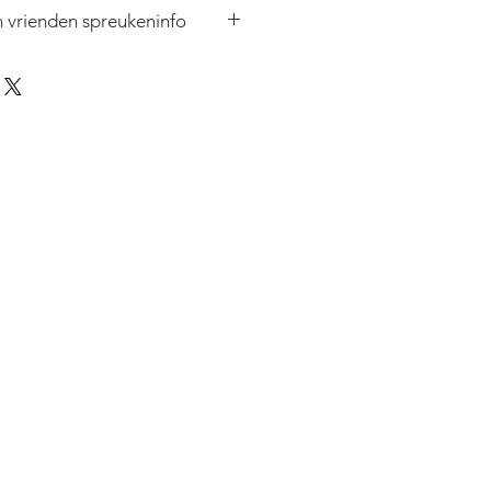
 vrienden spreukeninfo
n mixen en matchen. Prijzen voor
vriendenspreuken worden
 valuta, maar internationale
elkom. Raadpleeg het FAQ-gedeelte
oor antwoorden op alle
 Alles wat u moet weten, wordt