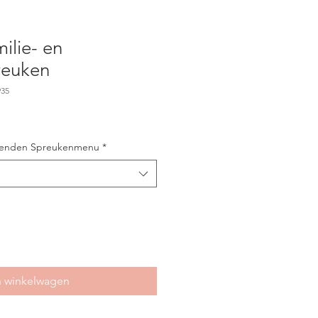
ilie- en
reuken
935
rienden Spreukenmenu
*
n winkelwagen