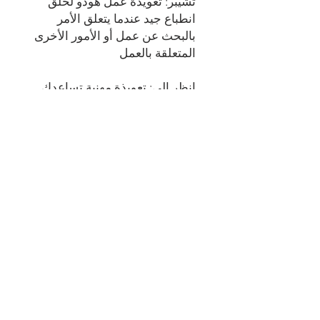
تشيبر: تعويذة عمل هودو لخلق
انطباع جيد عندما يتعلق الأمر
بالبحث عن عمل أو الأمور الأخرى
المتعلقة بالعمل
انظر إلي: تعويذة مهنية تساعدك
على استخلاص نية أي شخص مهم
بالنسبة لك لتحقيق التقدم. يجعلهم
يلاحظونك ويجعلونك أولوية.
أستطيع، أنت لا تستطيع: تعويذة
مهنية تساعدك على التقدم على
منافسك حتى تتمكن من الوصول
إلى القمة. مفيد لمجموعة واسعة
من المواقف المتعلقة بالوظيفة،
على سبيل المثال. يتم اختيارك
للترقية على حساب شخص آخر،
ويتم اختيارك لتغيير معين بدلاً من
شخص آخر. يخرج منتصرا في أي