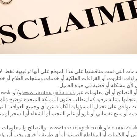
مات التي تمت مناقشتها على هذا الموقع على أنها ترفيهية فقط. ل
راءات التاروت أو القراءات الفلكية أو خدمات ومنتجات العلاج أو خ
 لأي مشكلة أو قضية في حياة العميل.
 النصائح أو أي معلومات عبر
www.tarotmagick.co.uk
بار هذا الموقع وخدمات Victoria ومنتجاتها بمثابة ترفيه كما يتطلب قانون المملكة المتحدة تو
ت توافق على تحمل المسؤولية الكاملة عن أي وجميع العواقب التي
منتج نفساني أو تارو أو علم التنجيم أو الشفاء أو السحر أو منتج مقدم من kowski
www.tarotmagick.co.uk
، والنصائح والمعلومات و
روني أو الكتيبات أو المقاطع الصوتية أو أي طريقة أخرى، يجب أن تؤ