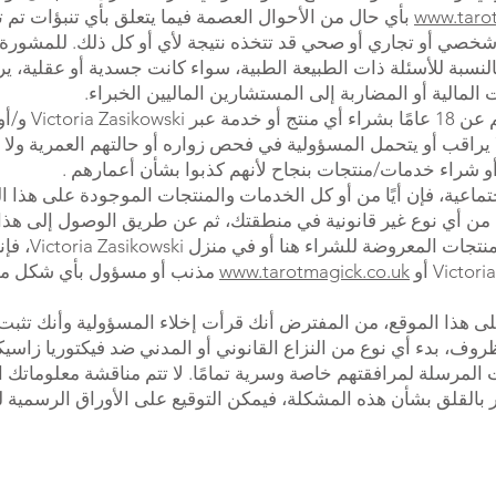
www.tarot
بأي حال من الأحوال العصمة فيما يتعلق بأي تنبؤات تم ت
خصي أو تجاري أو صحي قد تتخذه نتيجة لأي أو كل ذلك. للمشورة أو
النسبة للأسئلة ذات الطبيعة الطبية، سواء كانت جسدية أو عقلية،
مالية أو المضاربة إلى المستشارين الماليين الخبراء.
Victori و/أو
 يراقب أو يتحمل المسؤولية في فحص زواره أو حالتهم العمرية ولا 
 شراء خدمات/منتجات بنجاح لأنهم كذبوا بشأن أعمارهم .
لميتافيزيقا من أي نوع غير قانونية في منطقتك، ثم عن طريق الوصول إلى 
أو معلومات عب
www.tarotmagick.co.uk
مذنب أو مسؤول بأي شكل من ا
ى هذا الموقع، من المفترض أنك قرأت إخلاء المسؤولية وأنك تث
ف، بدء أي نوع من النزاع القانوني أو المدني ضد فيكتوريا زاس
المرسلة لمرافقتهم خاصة وسرية تمامًا. لا تتم مناقشة معلوماتك
بالقلق بشأن هذه المشكلة، فيمكن التوقيع على الأوراق الرسمية لت