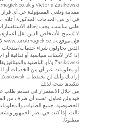
Victoria Zasikowski و
magick.co.uk
مقدمة وتلغي المسؤولية عن أي قرار ش
في أي من الخدمات المذكورة أعلاه. ب
طبي مناسب. يجب إحالة الاستفسارات ال
لا يُسمح للأشخاص الذين تقل أعمارهم عن 18 عامًا بشراء أي منتج أو خدمة عبر a Zasikowski
فإن
موقع www.tarotmagick.co.uk
لا
الذين يحاولون شراء خدمات/منتجات أو
Zasikowski و/أو الباطنية وا
إرادتك وأنك لن تحتفظ بـ Victoria Zasikowski أو
تتكبدها نتيجة لذلك.
من خلال الاستمرار في تقديم طلب عل
فيه ولن تحاول، تحت أي ظرف من الظرو
الخصوصية: جميع الطلبات والمعلومات 
ثالث. إذا كنت في نظر الجمهور وتشعر 
مطلوبًا.