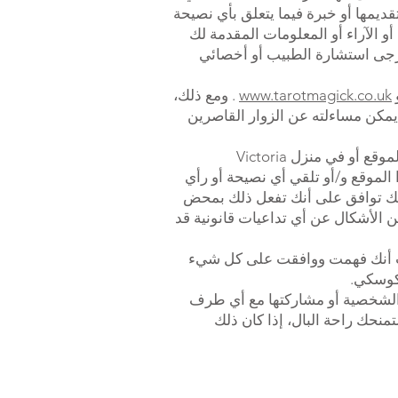
قديمها أو خبرة فيما يتعلق بأي نصيحة
 الآراء أو المعلومات المقدمة لك
 يرجى استشارة الطبيب أو أخصائي
www.tarotmagick.co.uk
. ومع ذلك،
يمكن مساءلته عن الزوار القاصرين
إذا كان لأسباب سياسية أو ثقافية أو اجتماعية، فإن أيًا من أو كل الخدمات والمنتجات الموجودة على هذا الموقع أو في منزل Victoria
هذا الموقع و/أو تلقي أي نصيحة أو رأي
ر أي من الخدمات أو المنتجات المعروضة للشراء هنا أو في منزل Victoria Zasikowski، فإنك توافق على أنك تفعل ذلك بمحض
لأشكال عن أي تداعيات قانونية قد
بت أنك فهمت ووافقت على كل شيء
يكوسكي.
 الشخصية أو مشاركتها مع أي طرف
منحك راحة البال، إذا كان ذلك