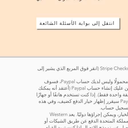
انتقل إلى بوابة الأسئلة الشائعة
يمكن إجراء الدفع باستخدام بوابة Paypal أو Stripe Checkout (انقر فوق المربع الذي يشير إلى
إذا كنت تستخدم جهاز كمبيوتر مكتبيًا أو كمبيوتر محمولًا وليس لديك حساب Paypal، فسوف
ترى خيارًا للسحب كمستخدم ضيف، لذلك لا يتعين عليك إنشاء حساب Paypal (أعتقد أنه يمكنك
 واحدة فقط). إذا كنت تستخدم هاتفًا أو جهازًا
لوحيًا، فيبدو أنه من الصعب تحديد ما إذا كان Paypal سيقرر إظهار خيار الدفع كضيف، وفي هذه
للتسجيل حساب.
التحويلات المصرفية ممكنة إذا كنت تفضل هذا الخيار، ويمكن إجراؤها دوليًا. يعد Western
اء المملكة المتحدة الدفع عن طريق الشيكات أو
واصل عبر
نموذج الاتصال
إذا كنت تريد القيام