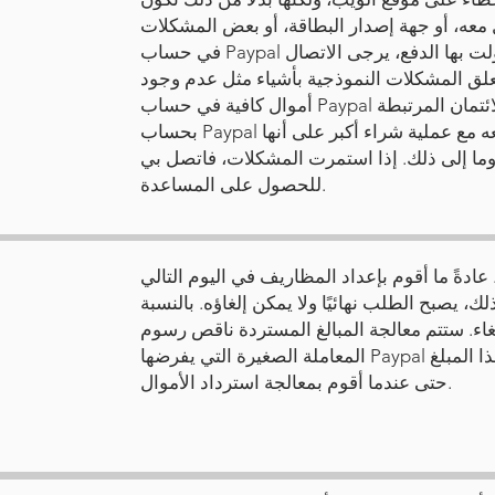
 معه، أو جهة إصدار البطاقة، أو بعض المشكلات
في حساب Paypal الخاص بك. اعتمادًا على الطريقة التي حاولت بها الدفع، يرجى الاتصال
علق المشكلات النموذجية بأشياء مثل عدم وجود
أموال كافية في حساب Paypal الخاص بك أو في الحساب البنكي/بطاقة الائتمان المرتبطة
بحساب Paypal أو البطاقة. أو يتعامل البنك الذي تتعامل معه مع عملية شراء أكبر على أنها
وما إلى ذلك. إذا استمرت المشكلات، فاتصل بي
للحصول على المساعدة.
غاء أي طلب. عادةً ما أقوم بإعداد المظاريف في اليوم التالي
 يصبح الطلب نهائيًا ولا يمكن إلغاؤه. بالنسبة
ت الأخرى، لديك 48 ساعة للإلغاء. ستتم معالجة المبالغ المستردة ناقص رسوم
المعاملة الصغيرة التي يفرضها Paypal علي (الخصم من أي طلب) حيث يحتفظون بهذا المبلغ
حتى عندما أقوم بمعالجة استرداد الأموال.