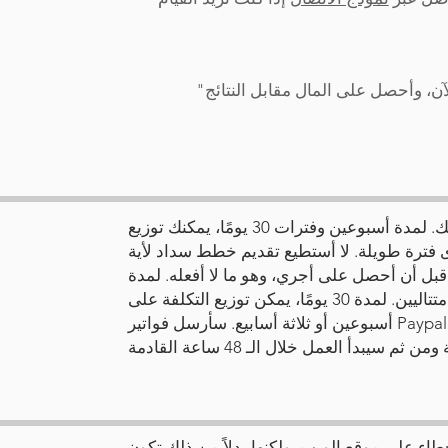
لآن، وأحصل على المال مقابل النتائج"
بالنسبة لبعض الأعمال الإملائية، نعم، أفعل ذلك. لمدة أسبوعين وفترات 30 يومًا، يمكنك توزيع
 فترة طويلة. لا أستطيع تقديم خطط سداد لأية
قبل أن أحصل على أجري، وهو ما لا أفعله. لمدة
أسبوعين، يمكنك تقسيم الدفع على أسبوعين متتاليين. لمدة 30 يومًا، يمكن توزيع التكلفة على
أسبوعين أو ثلاثة أسابيع. سأرسل فواتير Paypal الرسمية لتحصيل الدفع. يجب دفع الفاتورة
طاء على موقع الويب، ولكنها بدلاً من ذلك تكون