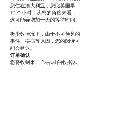
您住在澳大利亚，您比英国早
10 个小时，从您的角度来看，
这可能会增加一天的等待时间。
极少数情况下，由于不可预见的
事件、疾病等原因，您的阅读可
能会延迟。
订单确认
您将收到来自 Paypal 的收据以
确认您的购买。我不会发送单独
的确认电子邮件 - Paypal 向您
（和我）发送收据以确认您的购
买，因此请不要发送电子邮件询
问我们是否收到了您的订单。只
要您发送了所选服务所需的信
息，我通常不会在安排您的阅读
之前与您联系。
当您寻找塔罗牌是或否解读时，