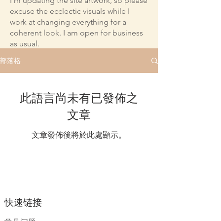
I'm updating the site artwork, so please
excuse the ecclectic visuals while I
work at changing everything for a
coherent look. I am open for business
as usual.
部落格
此語言尚未有已發佈之
文章
文章發佈後將於此處顯示。
快速链接