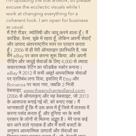
I'm updating the site artwork, so please
excuse the ecclectic visuals while I
work at changing everything for a
coherent look. I am open for business
as usual.
मैं टैरो रीडर, ज्योतिषी और जादू करने वाला हूँ। मैं
कार्डिफ़, वेल्स, यूके में रहता हूँ, लेकिन अपनी सेवाएँ
और उत्पाद अंतरराष्ट्रीय स्तर पर प्रदान करता
हूँ। 2006 से ही मेरी ऑनलाइन उपस्थिति है, जब
मैंने eBay पर काम करना शुरू किया, और अपनी
रीडिंग और जादुई सेवाओं के लिए 4,000 से ज़्यादा
सकारात्मक रेटिंग का फीडबैक स्कोर बनाया।
eBay ने 2012 में सभी अमूर्त आध्यात्मिक सेवाओं
पर प्रतिबंध लगा दिया, इसलिए मैं Etsy और
Bonanza पर चला गया, जबकि 2 निजी
वेबसाइट,
www.theenchantedland.com
(2006 से ऑनलाइन) और यह वेबसाइट, जो 2013
के आसपास बनाई गई थी, को बनाए रखा। मैं
भाग्यशाली हूँ कि मैं उस काम में हूँ जिसे मैं वास्तव में
करना पसंद करता हूँ, और दुनिया भर के सभी
प्रकार के लोगों से मिलना अद्भुत है। मेरे पास कई
बार आने वाले ग्राहक हैं और मैं सभी बजटों के
अनुरूप आध्यात्मिक उत्पादों और सेवाओं का