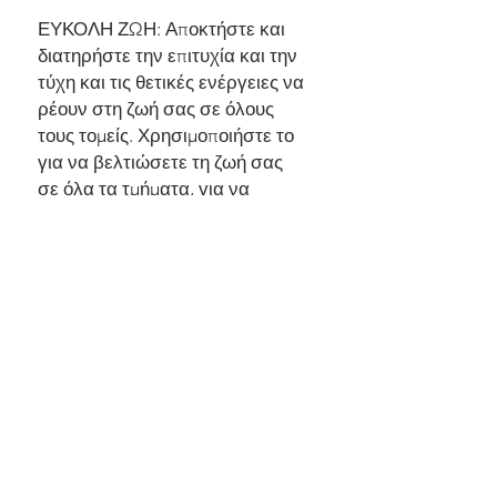
ΕΥΚΟΛΗ ΖΩΗ: Αποκτήστε και
διατηρήστε την επιτυχία και την
τύχη και τις θετικές ενέργειες να
ρέουν στη ζωή σας σε όλους
τους τομείς. Χρησιμοποιήστε το
για να βελτιώσετε τη ζωή σας
σε όλα τα τμήματα, για να
δώσετε «ανύψωση» στα
πράγματα και για να κάνετε τα
πράγματα λίγο πιο εύκολα για
εσάς. Εάν η ζωή ήταν ιδιαίτερα
απαιτητική ή υπάρχουν πολλά
εμπόδια στην πρόοδό σας, ίσως
να θέλετε επίσης να σκεφτείτε
να πάρετε και το ξόρκι "Cut and
Clear".
ΚΑΝΤΕ ΜΙΑ ΕΥΧΗ: