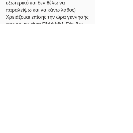
εξωτερικό και δεν θέλω να
παραλείψω και να κάνω λάθος).
Χρειάζομαι επίσης την ώρα γέννησής
σας και αν είναι ΠΜ ή ΜΜ. Εάν δεν
το γνωρίζετε, μπορείτε να
παραγγείλετε μια υπηρεσία
διόρθωσης ώρας γέννησης από την
ενότητα Αστρολογία ή θα κάνω ό,τι
κάνουν όλοι οι Αστρολόγοι, δηλαδή
να ορίσετε τον πίνακα για τις 12 μ.μ.
τι πληροφορίες χρειάζεστε για μακρινή
θεραπεία;
Αυτή είναι η μία και μοναδική
υπηρεσία που εγώ ο ίδιος δεν εκτελώ,
οπότε προσέξτε για ένα email από