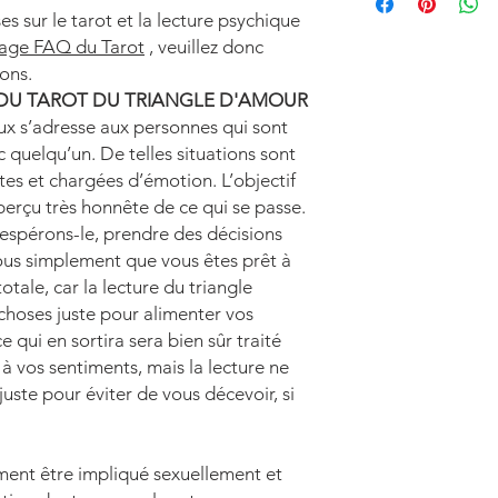
des conseils et des id
s sur le tarot et la lecture psychique
Triangle Amoureux est
age FAQ du Tarot
, veuillez donc
donner une évaluati
ions.
aider à gagner en cla
 DU TAROT DU TRIANGLE D'AMOUR
ux s’adresse aux personnes qui sont
c quelqu’un. De telles situations sont
tes et chargées d’émotion. L’objectif
erçu très honnête de ce qui se passe.
 espérons-le, prendre des décisions
vous simplement que vous êtes prêt à
tale, car la lecture du triangle
choses juste pour alimenter vos
e qui en sortira sera bien sûr traité
 à vos sentiments, mais la lecture ne
juste pour éviter de vous décevoir, si
ment être impliqué sexuellement et