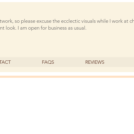
rtwork, so please excuse the ecclectic visuals while I work at 
nt look. I am open for business as usual.
TACT
FAQS
REVIEWS