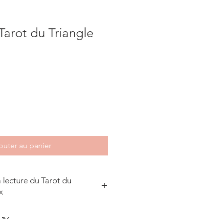
Tarot du Triangle
outer au panier
a lecture du Tarot du
x
son avec quelqu'un et recherchez