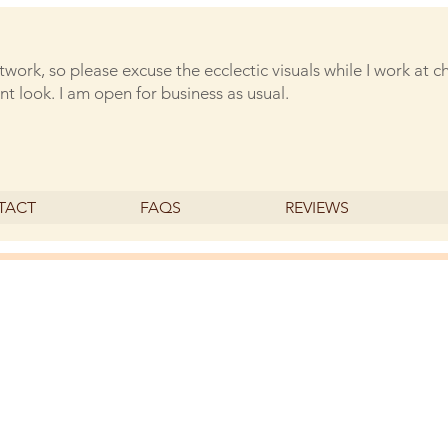
rtwork, so please excuse the ecclectic visuals while I work at 
nt look. I am open for business as usual.
TACT
FAQS
REVIEWS