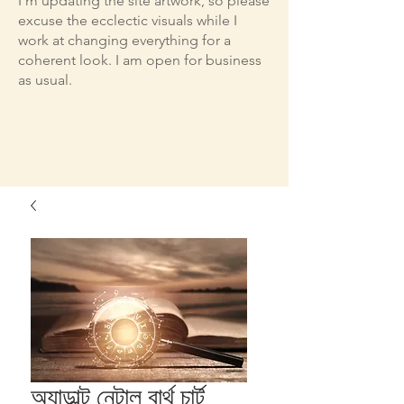
I'm updating the site artwork, so please
excuse the ecclectic visuals while I
work at changing everything for a
coherent look. I am open for business
as usual.
অ্যাডাল্ট নেটাল বার্থ চার্ট